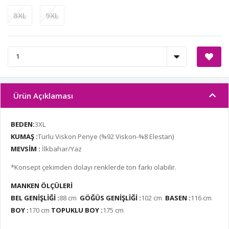
8XL
9XL
Ürün Açıklaması
BEDEN:
3XL
KUMAŞ :
Turlu Viskon Penye
(%92 Viskon-%8 Elestan)
MEVSİM :
İlkbahar/Yaz
*Konsept çekimden dolayı renklerde ton farkı olabilir.
MANKEN ÖLÇÜLERİ
BEL GENİŞLİĞİ :
88 cm
GÖĞÜS GENİŞLİĞİ :
102 cm
BASEN :
116 cm
BOY :
170 cm
TOPUKLU BOY :
175 cm