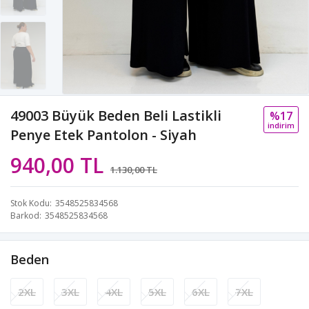
49003 Büyük Beden Beli Lastikli
%17
i̇ndi̇ri̇m
Penye Etek Pantolon - Siyah
940,00 TL
1.130,00 TL
Stok Kodu
3548525834568
Barkod
3548525834568
Beden
2XL
3XL
4XL
5XL
6XL
7XL