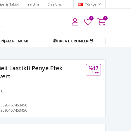
ipariş Takibi
Yardım
Bize Ulaşın
Türkçe
0
0
PİJAMA TAKIMI
🎁FIRSAT ÜRÜNLERİ🎁
li Lastikli Penye Etek
%17
i̇ndi̇ri̇m
vert
TL
3595157453450
3595157453450