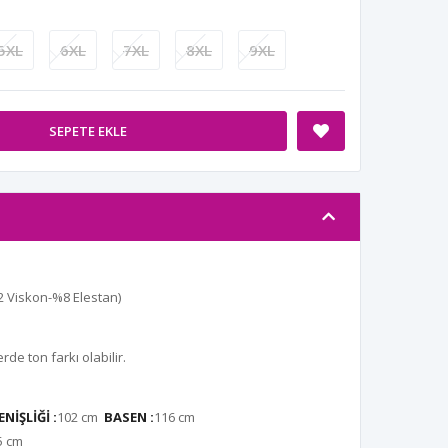
5XL
6XL
7XL
8XL
9XL
SEPETE EKLE
2 Viskon-%8 Elestan)
de ton farkı olabilir.
NİŞLİĞİ :
102 cm
BASEN :
116 cm
5 cm