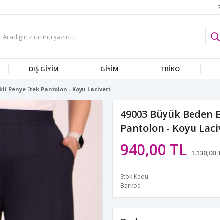
S
DIŞ GİYİM
GİYİM
TRİKO
kli Penye Etek Pantolon - Koyu Lacivert
49003 Büyük Beden Be
Pantolon - Koyu Laci
940,00 TL
1.130,00 
Stok Kodu
Barkod