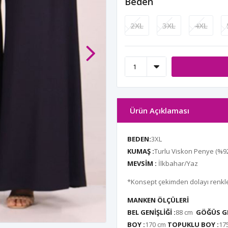
Beden
2XL
3XL
4XL
Ürün Açıklaması
BEDEN:
3XL
KUMAŞ :
Turlu Viskon Penye
(%9
MEVSİM :
İlkbahar/Yaz
*Konsept çekimden dolayı renkler
MANKEN ÖLÇÜLERİ
BEL GENİŞLİĞİ :
88 cm
GÖĞÜS GE
BOY :
170 cm
TOPUKLU BOY :
17