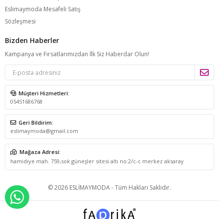
Eslimaymoda Mesafeli Satış
Sözleşmesi
Bizden Haberler
Kampanya ve Fırsatlarımızdan İlk Siz Haberdar Olun!
Müşteri Hizmetleri:
05451686768
Geri Bildirim:
eslimaymoda@gmail.com
Mağaza Adresi:
hamidiye mah. 759,sok güneşler sitesi altı no:2/c-c merkez aksaray
© 2026 ESLİMAYMODA - Tüm Hakları Saklıdır.
WHATSAPP İLE SİPARİŞ VER