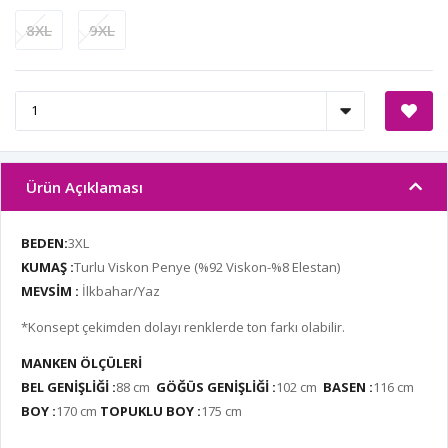
8XL
9XL
Ürün Açıklaması
BEDEN:
3XL
KUMAŞ :
Turlu Viskon Penye
(%92 Viskon-%8 Elestan)
MEVSİM :
İlkbahar/Yaz
*Konsept çekimden dolayı renklerde ton farkı olabilir.
MANKEN ÖLÇÜLERİ
BEL GENİŞLİĞİ :
88 cm
GÖĞÜS GENİŞLİĞİ :
102 cm
BASEN :
116 cm
BOY :
170 cm
TOPUKLU BOY :
175 cm