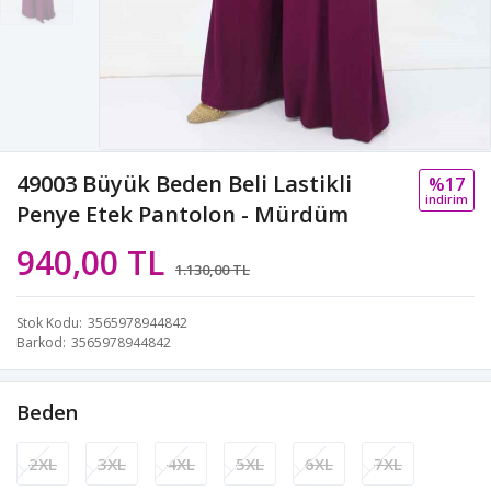
49003 Büyük Beden Beli Lastikli
%17
i̇ndi̇ri̇m
Penye Etek Pantolon - Mürdüm
940,00 TL
1.130,00 TL
Stok Kodu
3565978944842
Barkod
3565978944842
Beden
2XL
3XL
4XL
5XL
6XL
7XL