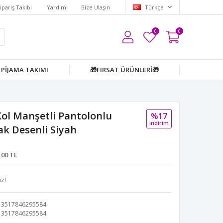
ipariş Takibi
Yardım
Bize Ulaşın
Türkçe
0
0
PİJAMA TAKIMI
🎁FIRSAT ÜRÜNLERİ🎁
ol Manşetli Pantolonlu
%17
i̇ndi̇ri̇m
k Desenli Siyah
,00 TL
z!
3517846295584
3517846295584