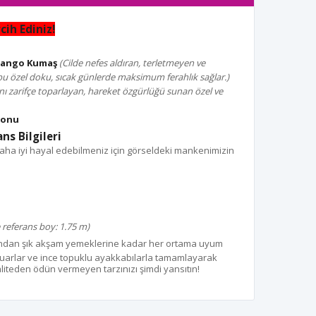
ih Ediniz!
 Mango Kumaş
(Cilde nefes aldıran, terletmeyen ve
u özel doku, sıcak günlerde maksimum ferahlık sağlar.)
nı zarifçe toparlayan, hareket özgürlüğü sunan özel ve
yonu
ns Bilgileri
ha iyi hayal edebilmeniz için görseldeki mankenimizin
 referans boy: 1.75 m)
dan şık akşam yemeklerine kadar her ortama uyum
suarlar ve ince topuklu ayakkabılarla tamamlayarak
. Kaliteden ödün vermeyen tarzınızı şimdi yansıtın!