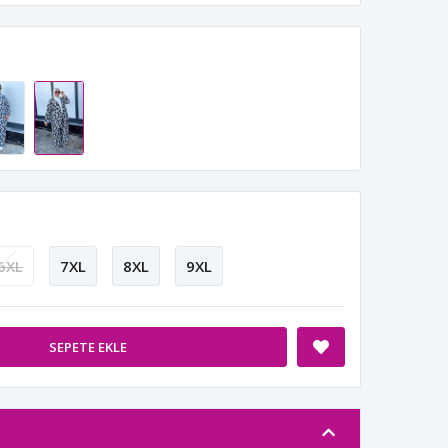
6XL
7XL
8XL
9XL
SEPETE EKLE