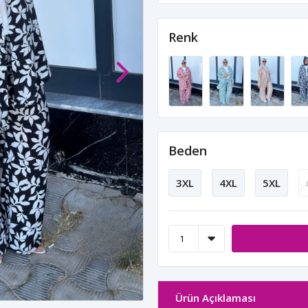
Renk
Beden
3XL
4XL
5XL
Ürün Açıklaması