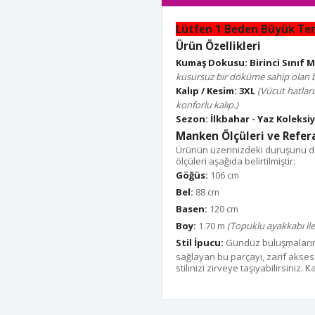
Lütfen 1 Beden Büyük Terc
Ürün Özellikleri
Kumaş Dokusu:
Birinci Sınıf
kusursuz bir döküme sahip olan b
Kalıp / Kesim:
3XL
(Vücut hatları
konforlu kalıp.)
Sezon:
İlkbahar - Yaz Koleksi
Manken Ölçüleri ve Refera
Ürünün üzerinizdeki duruşunu da
ölçüleri aşağıda belirtilmiştir:
Göğüs:
106 cm
Bel:
88 cm
Basen:
120 cm
Boy:
1.70 m
(Topuklu ayakkabı ile
Stil İpucu:
Gündüz buluşmaların
sağlayan bu parçayı, zarif akse
stilinizi zirveye taşıyabilirsiniz