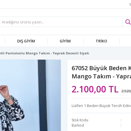
S
DIŞ GİYİM
GİYİM
TRİKO
tli Pantolonlu Mango Takım - Yaprak Desenli Siyah
67052 Büyük Beden K
Mango Takım - Yapra
2.100,00 TL
2.520
Lütfen 1 Beden Büyük Tercih Edini
Stok Kodu
Barkod