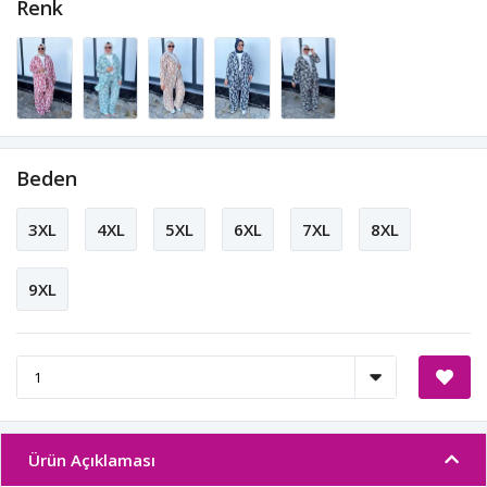
Renk
Beden
3XL
4XL
5XL
6XL
7XL
8XL
9XL
Ürün Açıklaması