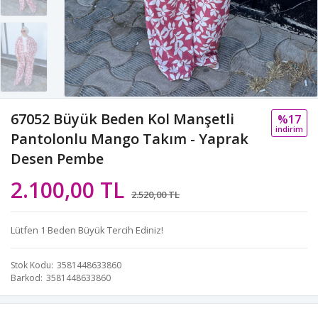
67052 Büyük Beden Kol Manşetli
%17
i̇ndi̇ri̇m
Pantolonlu Mango Takım - Yaprak
Desen Pembe
2.100,00 TL
2.520,00 TL
Lütfen 1 Beden Büyük Tercih Ediniz!
Stok Kodu
3581448633860
Barkod
3581448633860