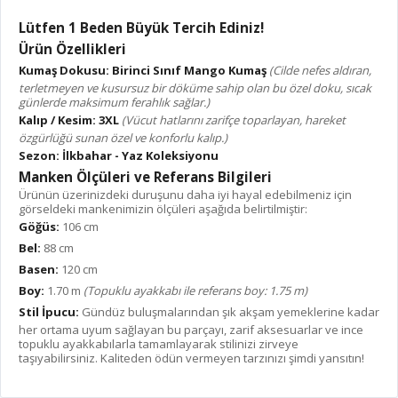
Lütfen 1 Beden Büyük Tercih Ediniz!
Ürün Özellikleri
Kumaş Dokusu:
Birinci Sınıf Mango Kumaş
(Cilde nefes aldıran,
terletmeyen ve kusursuz bir döküme sahip olan bu özel doku, sıcak
günlerde maksimum ferahlık sağlar.)
Kalıp / Kesim:
3XL
(Vücut hatlarını zarifçe toparlayan, hareket
özgürlüğü sunan özel ve konforlu kalıp.)
Sezon:
İlkbahar - Yaz Koleksiyonu
Manken Ölçüleri ve Referans Bilgileri
Ürünün üzerinizdeki duruşunu daha iyi hayal edebilmeniz için
görseldeki mankenimizin ölçüleri aşağıda belirtilmiştir:
Göğüs:
106 cm
Bel:
88 cm
Basen:
120 cm
Boy:
1.70 m
(Topuklu ayakkabı ile referans boy: 1.75 m)
Stil İpucu:
Gündüz buluşmalarından şık akşam yemeklerine kadar
her ortama uyum sağlayan bu parçayı, zarif aksesuarlar ve ince
topuklu ayakkabılarla tamamlayarak stilinizi zirveye
taşıyabilirsiniz. Kaliteden ödün vermeyen tarzınızı şimdi yansıtın!