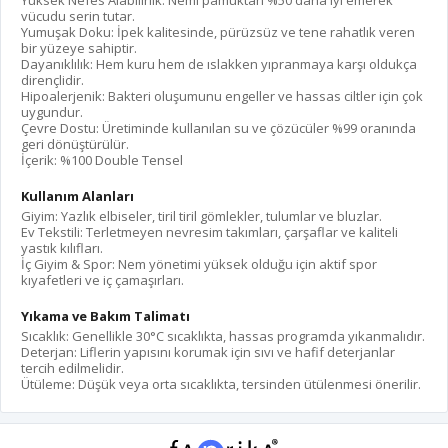
Yüksek Nefes Alabilirlik
: Nemi pamuktan %50 daha iyi emerek
vücudu serin tutar.
Yumuşak Doku
: İpek kalitesinde, pürüzsüz ve tene rahatlık veren
bir yüzeye sahiptir.
Dayanıklılık
: Hem kuru hem de ıslakken yıpranmaya karşı oldukça
dirençlidir.
Hipoalerjenik
: Bakteri oluşumunu engeller ve hassas ciltler için çok
uygundur.
Çevre Dostu
: Üretiminde kullanılan su ve çözücüler %99 oranında
geri dönüştürülür.
İçerik: %100 Double Tensel
Kullanım Alanları
Giyim
: Yazlık elbiseler, tiril tiril gömlekler, tulumlar ve bluzlar.
Ev Tekstili
: Terletmeyen nevresim takımları, çarşaflar ve kaliteli
yastık kılıfları.
İç Giyim & Spor
: Nem yönetimi yüksek olduğu için aktif spor
kıyafetleri ve iç çamaşırları.
Yıkama ve Bakım Talimatı
Sıcaklık
: Genellikle 30°C sıcaklıkta, hassas programda yıkanmalıdır.
Deterjan
: Liflerin yapısını korumak için sıvı ve hafif deterjanlar
tercih edilmelidir.
Ütüleme
: Düşük veya orta sıcaklıkta, tersinden ütülenmesi önerilir.