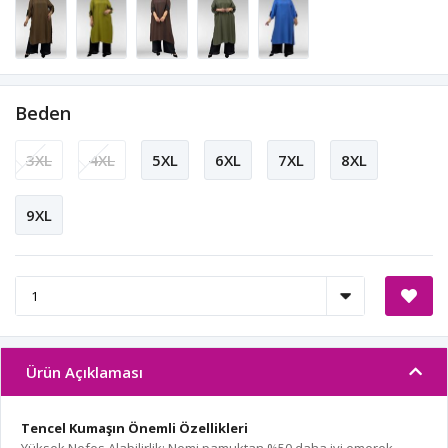
Beden
3XL
4XL
5XL
6XL
7XL
8XL
9XL
Ürün Açıklaması
Tencel Kumaşın Önemli Özellikleri