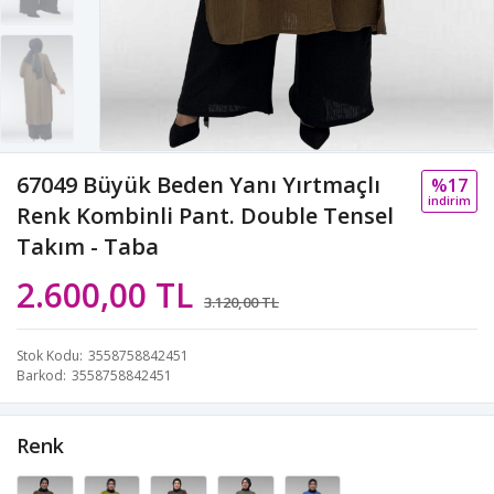
67049 Büyük Beden Yanı Yırtmaçlı
%17
i̇ndi̇ri̇m
Renk Kombinli Pant. Double Tensel
Takım - Taba
2.600,00 TL
3.120,00 TL
Stok Kodu
3558758842451
Barkod
3558758842451
Renk