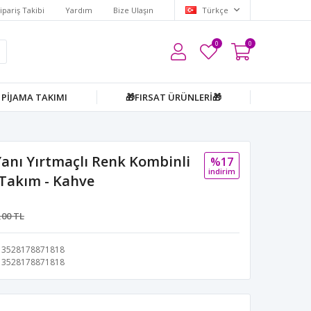
ipariş Takibi
Yardım
Bize Ulaşın
Türkçe
0
0
PİJAMA TAKIMI
🎁FIRSAT ÜRÜNLERİ🎁
anı Yırtmaçlı Renk Kombinli
%17
i̇ndi̇ri̇m
 Takım - Kahve
,00 TL
3528178871818
3528178871818