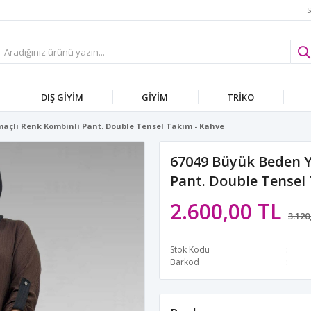
S
DIŞ GİYİM
GİYİM
TRİKO
maçlı Renk Kombinli Pant. Double Tensel Takım - Kahve
67049 Büyük Beden Y
Pant. Double Tensel
2.600,00 TL
3.120
Stok Kodu
Barkod