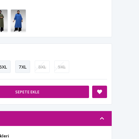
6XL
7XL
8XL
9XL
SEPETE EKLE
kleri