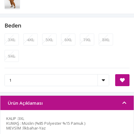
Beden
3XL
4XL
5XL
6XL
7XL
8XL
9XL
Ürün Açıklaması
KALIP :3XL
KUMAŞ : Müslin (%85 Polyester %15 Pamuk )
MEVSİM :İlkbahar-Yaz