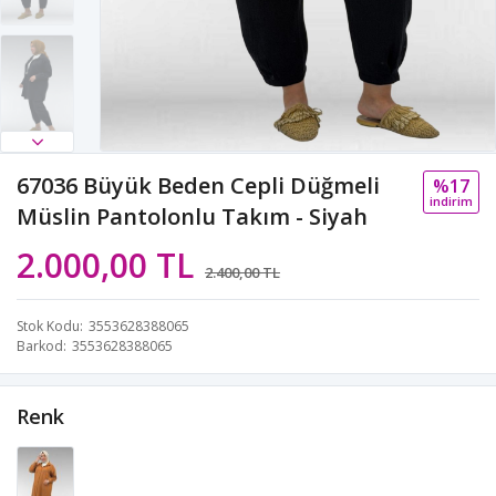
67036 Büyük Beden Cepli Düğmeli
%17
i̇ndi̇ri̇m
Müslin Pantolonlu Takım - Siyah
2.000,00 TL
2.400,00 TL
Stok Kodu
3553628388065
Barkod
3553628388065
Renk