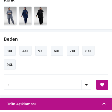
Beden
3XL
4XL
5XL
6XL
7XL
8XL
9XL
Ürün Açıklaması