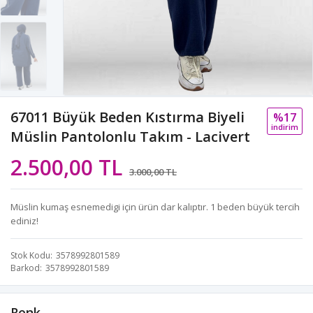
67011 Büyük Beden Kıstırma Biyeli
%17
i̇ndi̇ri̇m
Müslin Pantolonlu Takım - Lacivert
2.500,00 TL
3.000,00 TL
Müslin kumaş esnemedigi için ürün dar kalıptır. 1 beden büyük tercih
ediniz!
Stok Kodu
3578992801589
Barkod
3578992801589
Renk