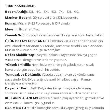
TEKNİK ÖZELLİKLER
Beden Aralığı:
3XL - 4XL - 5XL - 6XL - 7XL - 8XL - 9XL
Manken Bedeni:
Görseldeki ürün 3XL bedendir.
Kumaş:
Müslin (%85 Polyester, %15 Pamuk)
Mevsim:
İlkbahar / Yaz
Önemli Not:
Konsept çekimlerinden dolayı renk tonu farkı olabilir.
ÜRÜN DETAYLARI VE ANALİZİ
3XL’dan 9XL’a kadar her beden için
özel olarak tasarlanan bu seride, konfor ve ferahlık ön plandadır.
Müslin dokunun sunduğu avantajlar:
Nefes Alabilir Yapı:
Seyrek dokusu sayesinde havayı geçirir,
vücut ısısını dengeler ve terleme yapmaz.
Yüksek Emicilik:
Nemi hızla emer ve çok çabuk kurur; sıcak
havalarda gün boyu ferah hissettirir.
Yumuşak ve Dökümlü:
Vücuda yapışmayan dökümlü yapısı
sayesinde 3XL-9XL aralığında zarif bir silüet sağlar. Pamuk
içeriğiyle anti-alerjiktir.
Dayanıklı Form:
%85 Polyester karışımı sayesinde kumaş
formunu uzun süre korur ve yıkama sonrası hızlıca toparlanır.
KULLANIM ALANLARI
Yazlık elbiseler, plaj kıyafetleri, gömlekler ve
ev tekstili kullanımı için uygundur.
BAKIM NOTU
Müslin kumaşlar pamuklu yapısı gereği ilk yıkamada