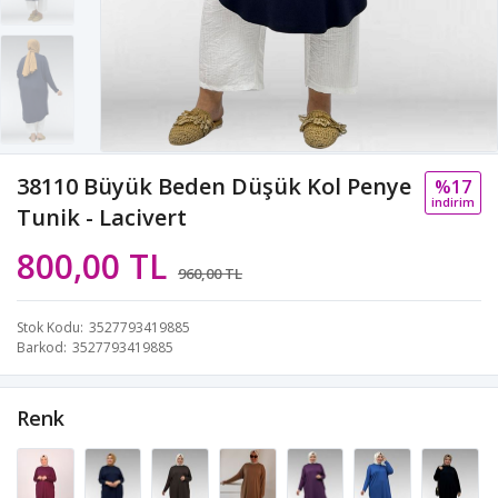
38110 Büyük Beden Düşük Kol Penye
%17
i̇ndi̇ri̇m
Tunik - Lacivert
800,00 TL
960,00 TL
Stok Kodu
3527793419885
Barkod
3527793419885
Renk