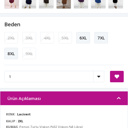
Beden
2XL
3XL
4XL
5XL
6XL
7XL
8XL
9XL
Ürün Açıklaması
RENK :
Lacivert
KALIP :
2XL
KUMAŞ :
Penye-Turlu Viskon (%92 Viskon-%8 Likra)