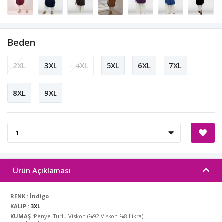
Beden
2XL
3XL
4XL
5XL
6XL
7XL
8XL
9XL
Ürün Açıklaması
RENK : İndigo
KALIP :
3XL
KUMAŞ :
Penye-Turlu Viskon (%92 Viskon-%8 Likra)