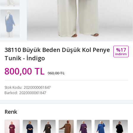
38110 Büyük Beden Düşük Kol Penye
%17
i̇ndi̇ri̇m
Tunik - İndigo
800,00 TL
960,00 TL
Stok Kodu
2020000061847
Barkod
2020000061847
Renk