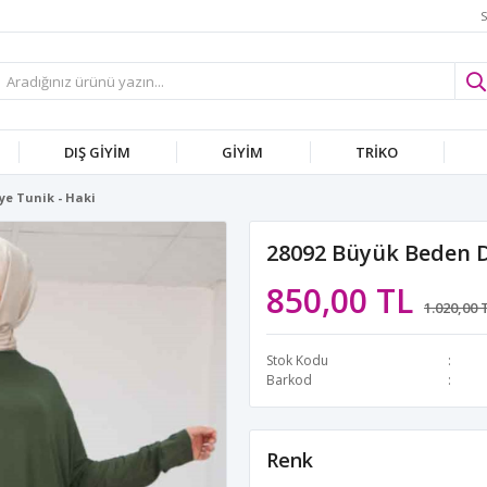
S
DIŞ GİYİM
GİYİM
TRİKO
ye Tunik - Haki
28092 Büyük Beden D
850,00 TL
1.020,00 
Stok Kodu
Barkod
Renk