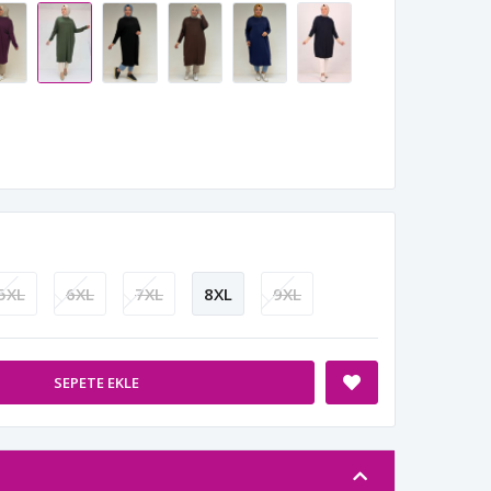
5XL
6XL
7XL
8XL
9XL
SEPETE EKLE