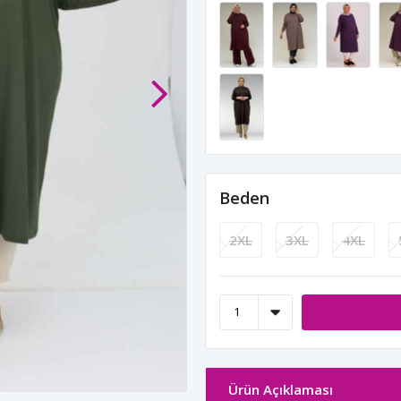
Beden
2XL
3XL
4XL
Ürün Açıklaması