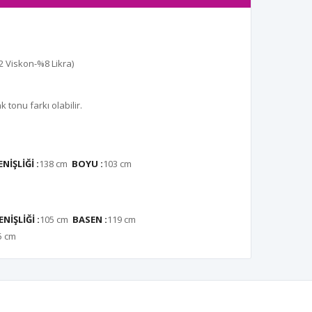
 Viskon-%8 Likra)
tonu farkı olabilir.
NİŞLİĞİ :
138 cm
BOYU :
103
cm
NİŞLİĞİ :
105 cm
BASEN :
119 cm
5 cm