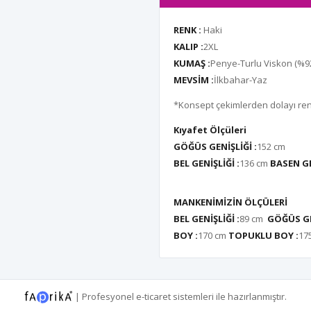
RENK :
Haki
KALIP :
2XL
KUMAŞ :
Penye-Turlu Viskon (%92
MEVSİM :
İlkbahar-Yaz
*Konsept çekimlerden dolayı renk 
Kıyafet Ölçüleri
GÖĞÜS GENİŞLİĞİ :
152 cm
BEL GENİŞLİĞİ :
136 cm
BASEN GE
MANKENİMİZİN ÖLÇÜLERİ
BEL GENİŞLİĞİ :
89 cm
GÖĞÜS GE
BOY :
170 cm
TOPUKLU BOY :
17
|
Profesyonel
e-ticaret
sistemleri ile hazırlanmıştır.