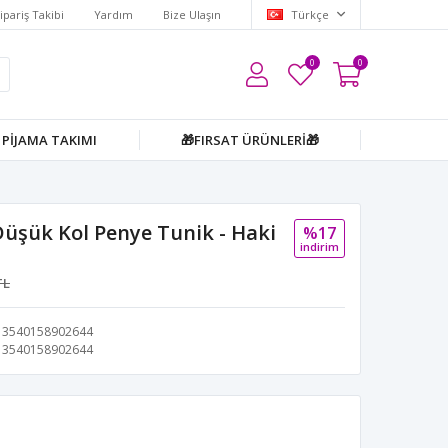
ipariş Takibi
Yardım
Bize Ulaşın
Türkçe
0
0
PİJAMA TAKIMI
🎁FIRSAT ÜRÜNLERİ🎁
üşük Kol Penye Tunik - Haki
%17
i̇ndi̇ri̇m
TL
3540158902644
3540158902644