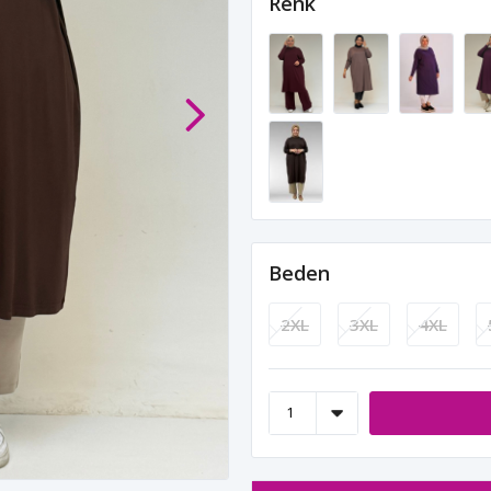
Renk
Beden
2XL
3XL
4XL