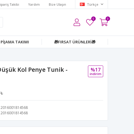
ipariş Takibi
Yardım
Bize Ulaşın
Türkçe
0
0
PİJAMA TAKIMI
🎁FIRSAT ÜRÜNLERİ🎁
üşük Kol Penye Tunik -
%17
i̇ndi̇ri̇m
TL
2016001814568
2016001814568