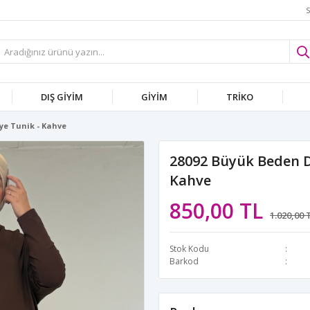
S
DIŞ GİYİM
GİYİM
TRİKO
ye Tunik - Kahve
28092 Büyük Beden D
Kahve
850,00 TL
1.020,00 
Stok Kodu
Barkod