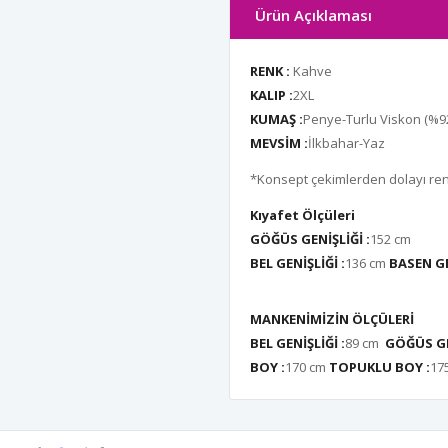
Ürün Açıklaması
RENK :
Kahve
KALIP :
2XL
KUMAŞ :
Penye-Turlu Viskon (%92
MEVSİM :
İlkbahar-Yaz
*Konsept çekimlerden dolayı renk 
Kıyafet Ölçüleri
GÖĞÜS GENİŞLİĞİ :
152 cm
BEL GENİŞLİĞİ :
136 cm
BASEN GE
MANKENİMİZİN ÖLÇÜLERİ
BEL GENİŞLİĞİ :
89 cm
GÖĞÜS GE
BOY :
170 cm
TOPUKLU BOY :
17