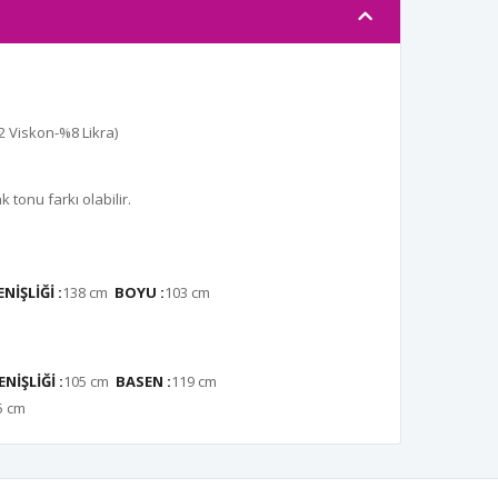
 Viskon-%8 Likra)
tonu farkı olabilir.
NİŞLİĞİ :
138 cm
BOYU :
103
cm
NİŞLİĞİ :
105 cm
BASEN :
119 cm
5 cm