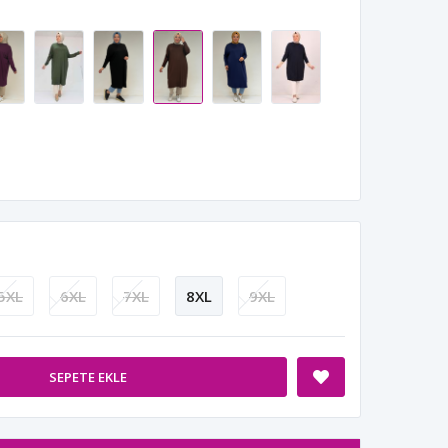
5XL
6XL
7XL
8XL
9XL
SEPETE EKLE