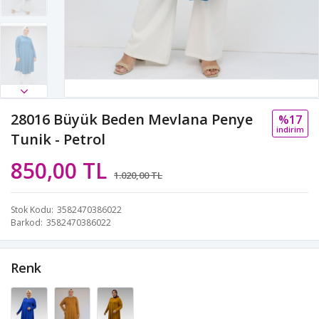
28016 Büyük Beden Mevlana Penye
%17
i̇ndi̇ri̇m
Tunik - Petrol
850,00 TL
1.020,00 TL
Stok Kodu
3582470386022
Barkod
3582470386022
Renk