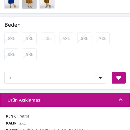
Beden
2XL
3XL
4XL
5XL
6XL
7XL
8XL
9XL
Ürün Açıklaması
RENK :
Petrol
KALIP :
2XL