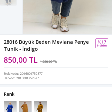
28016 Büyük Beden Mevlana Penye
%17
i̇ndi̇ri̇m
Tunik - İndigo
850,00 TL
1.020,00 TL
Stok Kodu
2016001752877
Barkod
2016001752877
Renk