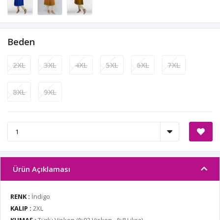
Beden
2XL
3XL
4XL
5XL
6XL
7XL
8XL
9XL
Ürün Açıklaması
RENK :
İndigo
KALIP :
2XL