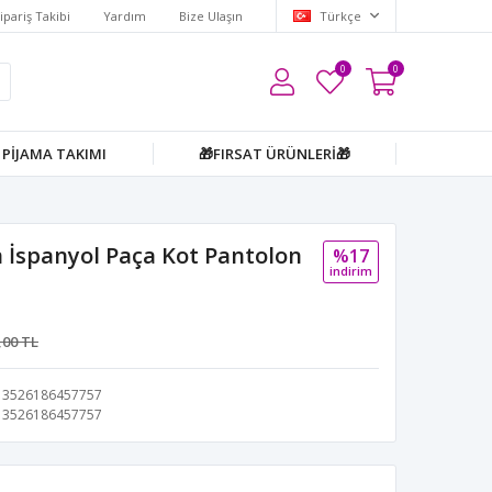
ipariş Takibi
Yardım
Bize Ulaşın
Türkçe
0
0
PİJAMA TAKIMI
🎁FIRSAT ÜRÜNLERİ🎁
 İspanyol Paça Kot Pantolon
%17
i̇ndi̇ri̇m
,00 TL
3526186457757
3526186457757