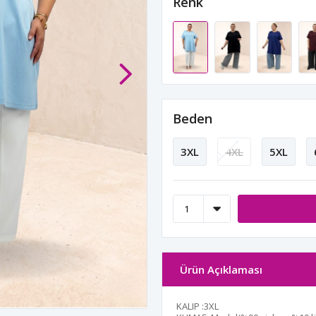
Renk
Beden
3XL
4XL
5XL
Ürün Açıklaması
KALIP :3XL