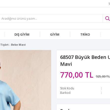
S
DIŞ GİYİM
GİYİM
TRİKO
Tişört - Bebe Mavi
68507 Büyük Beden U
Mavi
770,00 TL
925,00 TL
Stok Kodu
Barkod