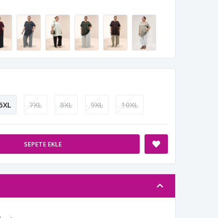
6XL
7XL
8XL
9XL
10XL
SEPETE EKLE