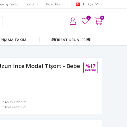
ipariş Takibi
Yardım
Bize Ulaşın
Türkçe
0
0
PİJAMA TAKIMI
🎁FIRSAT ÜRÜNLERİ🎁
zun İnce Modal Tişört - Bebe
%17
i̇ndi̇ri̇m
3546989965695
3546989965695