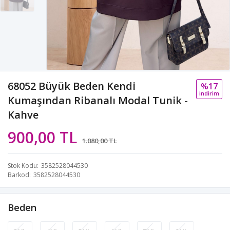
68052 Büyük Beden Kendi
%17
i̇ndi̇ri̇m
Kumaşından Ribanalı Modal Tunik -
Kahve
900,00 TL
1.080,00 TL
Stok Kodu
3582528044530
Barkod
3582528044530
Beden