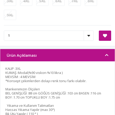
3XL
4XL
5XL
6XL
7XL
8XL
9XL
Ürün Açıklaması
KALIP :3XL
KUMAŞ :Modal(%90 viskon-%10 likra )
MEVSİM : 4 MEVSİM
*Konsept çekimlerden dolayı renk tonu farkı olabilir.
Mankenimizin Ölçüleri
BEL GENİŞLİĞİ :
88 cm
GÖĞÜS GENİŞLİĞİ :
103 cm
BASEN :
116 cm
BOY :
1.70 cm
TOPUKLU BOY :
1.75 cm
Yıkama ve Kullanım Talimatları
Hassas Yıkama Yapılır (max 30°)
Ilık Ütü Yapılır ( 110 ° )