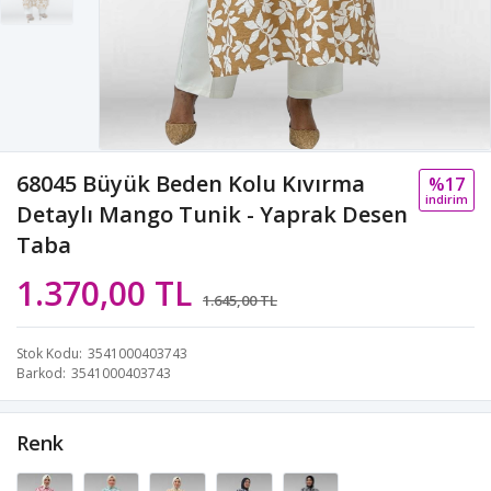
68045 Büyük Beden Kolu Kıvırma
%17
i̇ndi̇ri̇m
Detaylı Mango Tunik - Yaprak Desen
Taba
1.370,00 TL
1.645,00 TL
Stok Kodu
3541000403743
Barkod
3541000403743
Renk