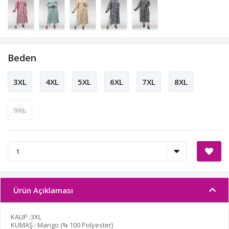
Beden
3XL
4XL
5XL
6XL
7XL
8XL
9XL
Ürün Açıklaması
KALIP :3XL
KUMAŞ : Mango (% 100 Polyester)