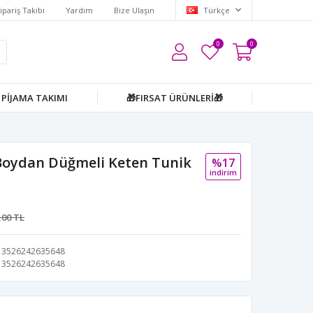
ipariş Takibi
Yardım
Bize Ulaşın
Türkçe
0
0
PİJAMA TAKIMI
🎁FIRSAT ÜRÜNLERİ🎁
Boydan Düğmeli Keten Tunik
%17
i̇ndi̇ri̇m
,00 TL
3526242635648
3526242635648