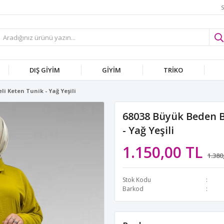
S
DIŞ GİYİM
GİYİM
TRİKO
 Keten Tunik - Yağ Yeşili
68038 Büyük Beden 
- Yağ Yeşili
1.150,00 TL
1.380
Stok Kodu
Barkod