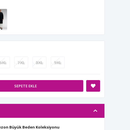
6XL
7XL
8XL
9XL
SEPETE EKLE
Sezon Büyük Beden Koleksiyonu