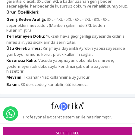
garantisi olacak. 3XL'dan 9XL'a kadar uzanan geniş beden
seçeneğiyle, her bedende kusursuz döküm ve rahatlık sunuyoruz.
Ürün Özellikleri:
Geniş Beden Aralığı:
3XL - 4XL - 5XL - 6XL - 7XL - 8XL - 9XL
seçenekleri mevcuttur. (Manken çekiminde 3XL beden
kullanılmıştır.)
Terletmeyen Doku:
Yüksek hava geçirgenliği sayesinde cildiniz
nefes alır, yaz sıcaklarında serin tutar.
Ütü Gerektirmez:
Kırışmaya dayanıklı Ayrobin yapısı sayesinde
gün boyu formunu korur, pratik kullanım sağlar.
Kusursuz Kalıp:
Vücuda yapışmayan dökümlü kesimi ve iç
göstermeyen tok dokusuyla kendinizi çok daha özgüvenli
hissettirir.
Mevsim:
İlkbahar / Yaz kullanımına uygundur.
Bakım:
30 derecede yıkanabilir, ütü istemez.
WHATSAPP İLE SİPARİŞ VER
Profesyonel
e-ticaret
sistemleri ile hazırlanmıştır.
SEPETE EKLE