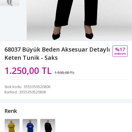
68037 Büyük Beden Aksesuar Detaylı
%17
i̇ndi̇ri̇m
Keten Tunik - Saks
1.250,00 TL
1.500,00 TL
Stok Kodu
3555350520806
Barkod
3555350520806
Renk