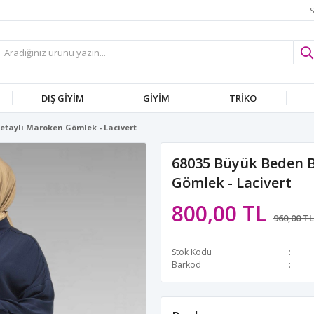
S
DIŞ GİYİM
GİYİM
TRİKO
taylı Maroken Gömlek - Lacivert
68035 Büyük Beden 
Gömlek - Lacivert
800,00 TL
960,00 TL
Stok Kodu
Barkod