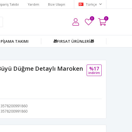
ipariş Takibi
Yardım
Bize Ulaşın
Türkçe
0
0
PİJAMA TAKIMI
🎁FIRSAT ÜRÜNLERİ🎁
Büyü Düğme Detaylı Maroken
%17
i̇ndi̇ri̇m
3578200991860
3578200991860