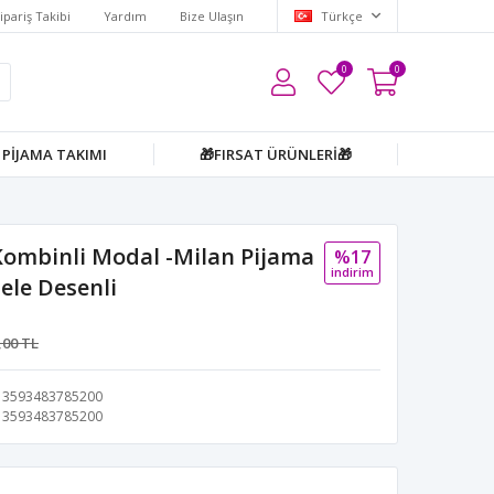
ipariş Takibi
Yardım
Bize Ulaşın
Türkçe
0
0
PİJAMA TAKIMI
🎁FIRSAT ÜRÜNLERİ🎁
ombinli Modal -Milan Pijama
%17
i̇ndi̇ri̇m
ele Desenli
,00 TL
3593483785200
3593483785200