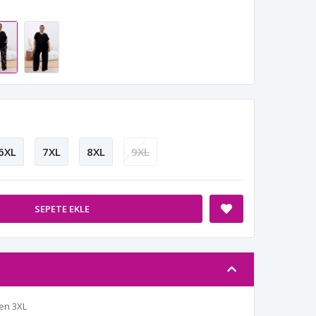
6XL
7XL
8XL
9XL
SEPETE EKLE
en 3XL