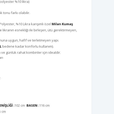
olyester %10 likra)
tonu farkı olabilir.
olyester, %10 Likra karışımlı özel
Milan Kumaş
.
 likranın esnekliği ile birleşen, ütü gerektirmeyen,
nuna uygun, hafif ve terletmeyen yapı.
L
bedene kadar konforlu kullanım).
a ve günlük rahat kombinler için idealdir.
rı
z
NİŞLİĞİ :
102 cm
BASEN :
116 cm
5 cm