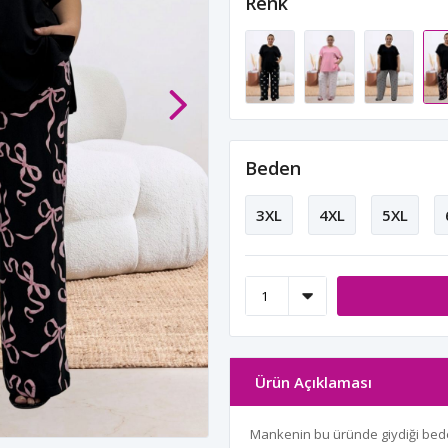
Renk
Beden
3XL
4XL
5XL
Ürün Açıklaması
Mankenin bu üründe giydiği bed