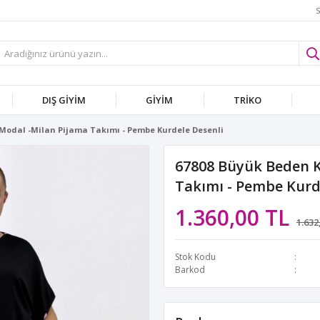
S
DIŞ GİYİM
GİYİM
TRİKO
 Modal -Milan Pijama Takımı - Pembe Kurdele Desenli
67808 Büyük Beden K
Takımı - Pembe Kurd
1.360,00 TL
1.632
Stok Kodu
Barkod