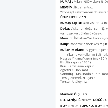
KUMAŞ :
Milan (%80 viskon %10 p
MEVSİM :
İlkbahar-Yaz
*Konsept çekimlerden dolayı renk 
Ürün Özellikleri
Kumaş Yapısı:
%80 Viskon, %10 P
Doku:
Viskonun doğal serinliği ve
yumuşak ve dökümlü yüzey.
Mevsim:
İlkbahar-Yaz koleksiyo
Kalıp:
Rahat ve esnek kesim (
3X
Kullanım Alanı:
Ev giyimi, pijam
Yıkama ve Kullanım Talimatla
Hassas Yıkama Yapılır (max 30°)
Ilık Ütü Yapılır ( 110 ° )
Kuru Temizleme Yapılır
Ağartıcı Kullanılmaz
Santrifüjlü Makinada Kurutulma
Ters Çevirerek Yıkayınız
Tersten Ütüleyiniz
Manken Ölçüleri
BEL GENİŞLİĞİ :
88 cm
GÖĞÜS GE
BOY :
170 cm
TOPUKLU BOY :
17