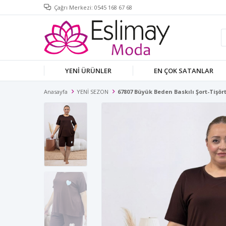
Çağrı Merkezi: 0545 168 67 68
YENİ ÜRÜNLER
EN ÇOK SATANLAR
Anasayfa
YENİ SEZON
67807 Büyük Beden Baskılı Şort-Tişör