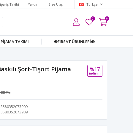
ipariş Takibi
Yardım
Bize Ulaşın
Türkçe
0
0
PİJAMA TAKIMI
🎁FIRSAT ÜRÜNLERİ🎁
skılı Şort-Tişört Pijama
%17
i̇ndi̇ri̇m
,00 TL
3580352073909
3580352073909