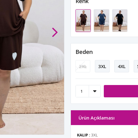
Renk
Beden
2XL
3XL
4XL
Ürün Açıklaması
KALIP :
3XL