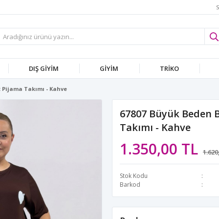
S
DIŞ GİYİM
GİYİM
TRİKO
t Pijama Takımı - Kahve
67807 Büyük Beden Ba
Takımı - Kahve
1.350,00 TL
1.620
Stok Kodu
Barkod