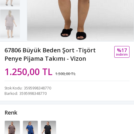
67806 Büyük Beden Şort -Tişört
%17
i̇ndi̇ri̇m
Penye Pijama Takımı - Vizon
1.250,00 TL
1.500,00 TL
Stok Kodu
3595998348770
Barkod
3595998348770
Renk