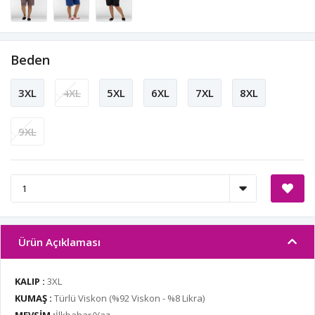
Beden
3XL
4XL
5XL
6XL
7XL
8XL
9XL
Ürün Açıklaması
KALIP :
3XL
KUMAŞ :
Türlü Viskon (%92 Viskon - %8 Likra)