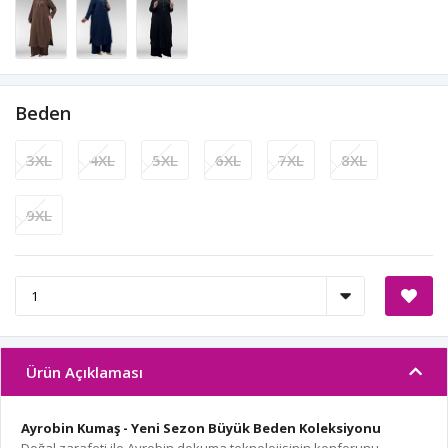
Beden
3XL
4XL
5XL
6XL
7XL
8XL
9XL
Ürün Açıklaması
Ayrobin Kumaş - Yeni Sezon Büyük Beden Koleksiyonu