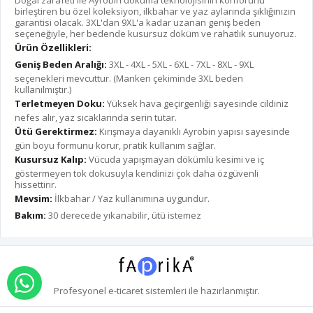
Doğal zarafeti ile Ayrobin dokuma teknolojisinin konforunu
birleştiren bu özel koleksiyon, ilkbahar ve yaz aylarında şıklığınızın
garantisi olacak. 3XL'dan 9XL'a kadar uzanan geniş beden
seçeneğiyle, her bedende kusursuz döküm ve rahatlık sunuyoruz.
Ürün Özellikleri:
Geniş Beden Aralığı:
3XL - 4XL - 5XL - 6XL - 7XL - 8XL - 9XL
seçenekleri mevcuttur. (Manken çekiminde 3XL beden
kullanılmıştır.)
Terletmeyen Doku:
Yüksek hava geçirgenliği sayesinde cildiniz
nefes alır, yaz sıcaklarında serin tutar.
Ütü Gerektirmez:
Kırışmaya dayanıklı Ayrobin yapısı sayesinde
gün boyu formunu korur, pratik kullanım sağlar.
Kusursuz Kalıp:
Vücuda yapışmayan dökümlü kesimi ve iç
göstermeyen tok dokusuyla kendinizi çok daha özgüvenli
hissettirir.
Mevsim:
İlkbahar / Yaz kullanımına uygundur.
Bakım:
30 derecede yıkanabilir, ütü istemez
WHATSAPP İLE SİPARİŞ VER
Profesyonel
e-ticaret
sistemleri ile hazırlanmıştır.