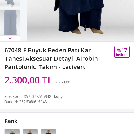
67048-E Büyük Beden Patı Kar
%17
i̇ndi̇ri̇m
Tanesi Aksesuar Detaylı Airobin
Pantolonlu Takım - Lacivert
2.300,00 TL
2.760,00 TL
Stok Kodu
3576368615948 - kopya
Barkod
3576368615948
Renk