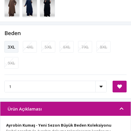
Beden
3XL
4XL
5XL
6XL
7XL
8XL
9XL
Ürün Açıklaması
Ayrobin Kumaş - Yeni Sezon Büyük Beden Koleksiyonu