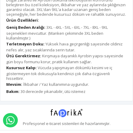
Doğal zarafeti ile Ayrobin dokuma teknolojisinin konforunu
birleştiren bu özel koleksiyon, ilkbahar ve yaz aylarında şıklığınızın
garantisi olacak. 3XL'dan 9XL'a kadar uzanan geniş beden
seçeneğiyle, her bedende kusursuz döküm ve rahatlık sunuyoruz.
Ürün Özellikleri:
Geniş Beden Aralığı:
3XL - 4XL - 5XL - 6XL - 7XL - 8XL - 9XL
seçenekleri mevcuttur. (Manken çekiminde 3XL beden
kullanılmıştır.)
Terletmeyen Doku:
Yüksek hava geçirgenliği sayesinde cildiniz
nefes alır, yaz sıcaklarında serin tutar.
Ütü Gerektirmez:
Kırışmaya dayanıklı Ayrobin yapısı sayesinde
gün boyu formunu korur, pratik kullanım sağlar.
Kusursuz Kalıp:
Vücuda yapışmayan dökümlü kesimi ve iç
göstermeyen tok dokusuyla kendinizi çok daha özgüvenli
hissettirir.
Mevsim:
İlkbahar / Yaz kullanımına uygundur.
Bakım:
30 derecede yıkanabilir, ütü istemez
WHATSAPP İLE SİPARİŞ VER
Profesyonel
e-ticaret
sistemleri ile hazırlanmıştır.