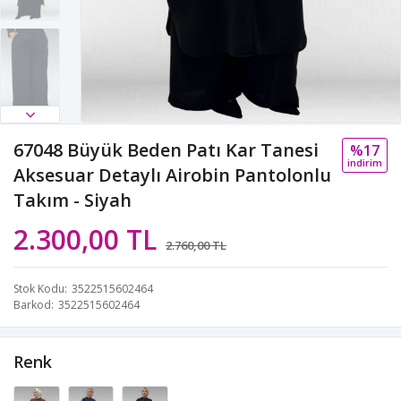
67048 Büyük Beden Patı Kar Tanesi
%17
i̇ndi̇ri̇m
Aksesuar Detaylı Airobin Pantolonlu
Takım - Siyah
2.300,00 TL
2.760,00 TL
Stok Kodu
3522515602464
Barkod
3522515602464
Renk