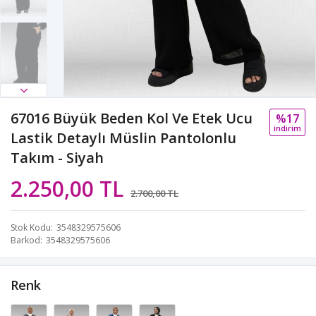
67016 Büyük Beden Kol Ve Etek Ucu
%17
i̇ndi̇ri̇m
Lastik Detaylı Müslin Pantolonlu
Takım - Siyah
2.250,00 TL
2.700,00 TL
Stok Kodu
3548329575606
Barkod
3548329575606
Renk