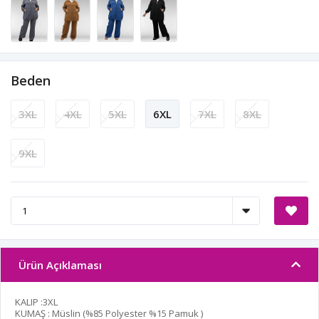
Beden
3XL
4XL
5XL
6XL
7XL
8XL
9XL
Ürün Açıklaması
KALIP :3XL
KUMAŞ : Müslin (%85 Polyester %15 Pamuk )