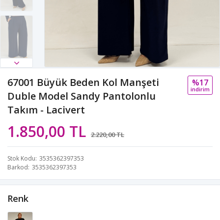
67001 Büyük Beden Kol Manşeti
%17
i̇ndi̇ri̇m
Duble Model Sandy Pantolonlu
Takım - Lacivert
1.850,00 TL
2.220,00 TL
Stok Kodu
3535362397353
Barkod
3535362397353
Renk