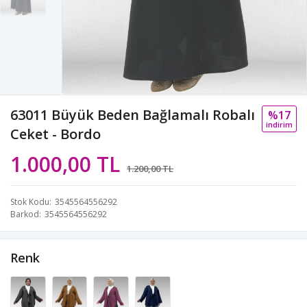
63011 Büyük Beden Bağlamalı Robalı
%17
i̇ndi̇ri̇m
Ceket - Bordo
1.000,00 TL
1.200,00 TL
Stok Kodu
3545564556292
Barkod
3545564556292
Renk