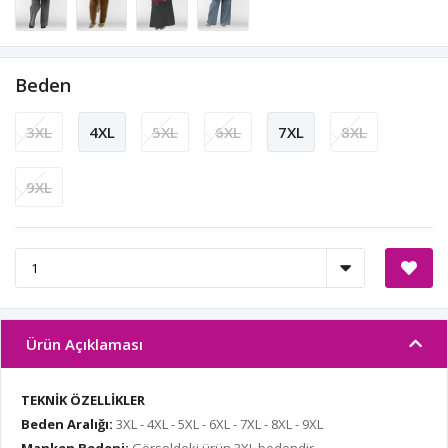
Beden
3XL
4XL
5XL
6XL
7XL
8XL
9XL
Ürün Açıklaması
TEKNİK ÖZELLİKLER
Beden Aralığı:
3XL - 4XL - 5XL - 6XL - 7XL - 8XL - 9XL