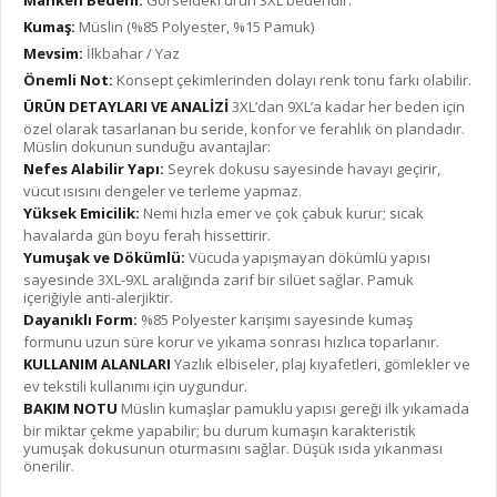
Manken Bedeni:
Görseldeki ürün 3XL bedendir.
Kumaş:
Müslin (%85 Polyester, %15 Pamuk)
Mevsim:
İlkbahar / Yaz
Önemli Not:
Konsept çekimlerinden dolayı renk tonu farkı olabilir.
ÜRÜN DETAYLARI VE ANALİZİ
3XL’dan 9XL’a kadar her beden için
özel olarak tasarlanan bu seride, konfor ve ferahlık ön plandadır.
Müslin dokunun sunduğu avantajlar:
Nefes Alabilir Yapı:
Seyrek dokusu sayesinde havayı geçirir,
vücut ısısını dengeler ve terleme yapmaz.
Yüksek Emicilik:
Nemi hızla emer ve çok çabuk kurur; sıcak
havalarda gün boyu ferah hissettirir.
Yumuşak ve Dökümlü:
Vücuda yapışmayan dökümlü yapısı
sayesinde 3XL-9XL aralığında zarif bir silüet sağlar. Pamuk
içeriğiyle anti-alerjiktir.
Dayanıklı Form:
%85 Polyester karışımı sayesinde kumaş
formunu uzun süre korur ve yıkama sonrası hızlıca toparlanır.
KULLANIM ALANLARI
Yazlık elbiseler, plaj kıyafetleri, gömlekler ve
ev tekstili kullanımı için uygundur.
BAKIM NOTU
Müslin kumaşlar pamuklu yapısı gereği ilk yıkamada
bir miktar çekme yapabilir; bu durum kumaşın karakteristik
yumuşak dokusunun oturmasını sağlar. Düşük ısıda yıkanması
önerilir.