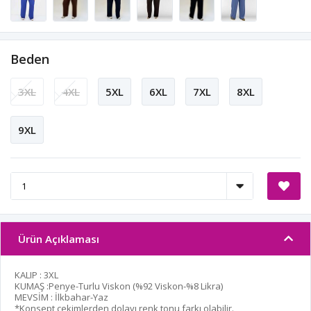
Beden
3XL
4XL
5XL
6XL
7XL
8XL
9XL
Ürün Açıklaması
KALIP : 3XL
KUMAŞ :Penye-Turlu Viskon (%92 Viskon-%8 Likra)
MEVSİM : İlkbahar-Yaz
*Konsept çekimlerden dolayı renk tonu farkı olabilir.