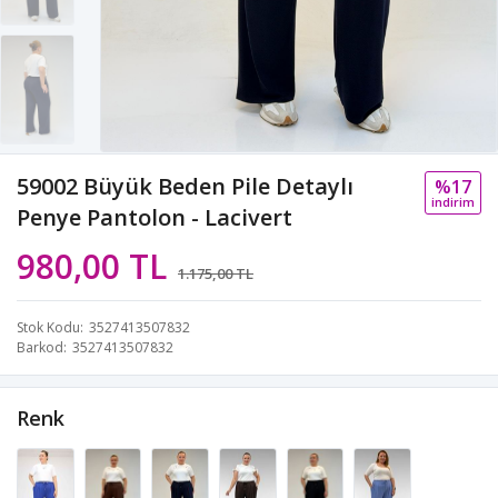
59002 Büyük Beden Pile Detaylı
%17
i̇ndi̇ri̇m
Penye Pantolon - Lacivert
980,00 TL
1.175,00 TL
Stok Kodu
3527413507832
Barkod
3527413507832
Renk