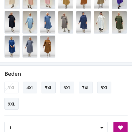
Beden
3XL
4XL
5XL
6XL
7XL
8XL
9XL