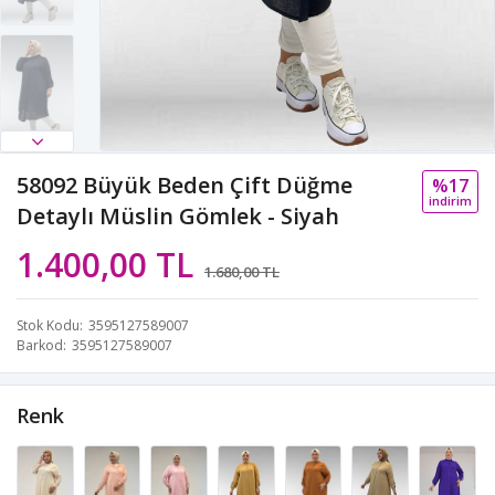
58092 Büyük Beden Çift Düğme
%17
i̇ndi̇ri̇m
Detaylı Müslin Gömlek - Siyah
1.400,00 TL
1.680,00 TL
Stok Kodu
3595127589007
Barkod
3595127589007
Renk