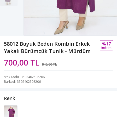
58012 Büyük Beden Kombin Erkek
%17
i̇ndi̇ri̇m
Yakalı Bürümcük Tunik - Mürdüm
700,00 TL
840,00 TL
Stok Kodu
3592402508206
Barkod
3592402508206
Renk