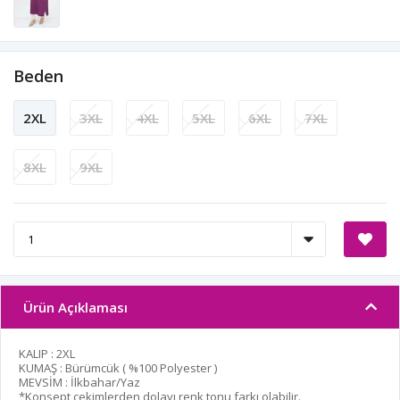
Beden
2XL
3XL
4XL
5XL
6XL
7XL
8XL
9XL
Ürün Açıklaması
KALIP : 2XL
KUMAŞ : Bürümcük ( %100 Polyester )
MEVSİM : İlkbahar/Yaz
*Konsept çekimlerden dolayı renk tonu farkı olabilir.