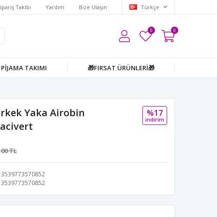
ipariş Takibi
Yardım
Bize Ulaşın
Türkçe
0
0
PİJAMA TAKIMI
🎁FIRSAT ÜRÜNLERİ🎁
rkek Yaka Airobin
%17
i̇ndi̇ri̇m
acivert
,00 TL
3539773570852
3539773570852