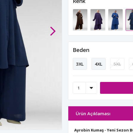
Renk
Beden
3XL
4XL
5XL
Ürün Açıklaması
Ayrobin Kumaş - Yeni Sezon 