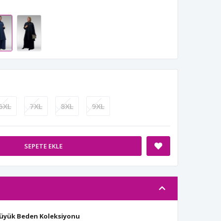
6XL
7XL
8XL
9XL
SEPETE EKLE
Büyük Beden Koleksiyonu