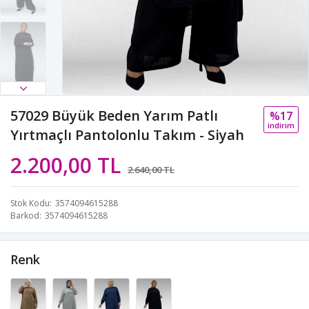
57029 Büyük Beden Yarım Patlı
%17
i̇ndi̇ri̇m
Yırtmaçlı Pantolonlu Takım - Siyah
2.200,00 TL
2.640,00 TL
Stok Kodu
3574094615288
Barkod
3574094615288
Renk