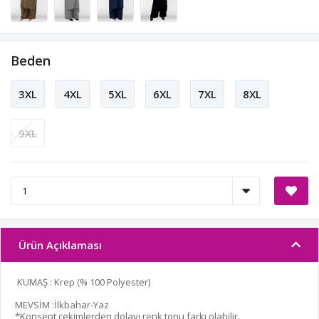
Beden
3XL
4XL
5XL
6XL
7XL
8XL
9XL
Ürün Açıklaması
KUMAŞ : Krep (% 100 Polyester)
MEVSİM :İlkbahar-Yaz
*Konsept çekimlerden dolayı renk tonu farkı olabilir.