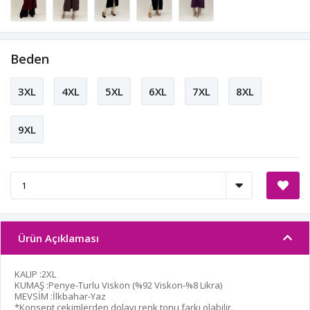
Beden
3XL
4XL
5XL
6XL
7XL
8XL
9XL
Ürün Açıklaması
KALIP :2XL
KUMAŞ :Penye-Turlu Viskon (%92 Viskon-%8 Likra)
MEVSİM :İlkbahar-Yaz
*Konsept çekimlerden dolayı renk tonu farkı olabilir.