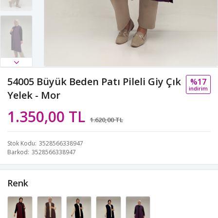
54005 Büyük Beden Patı Pileli Giy Çık
%17
i̇ndi̇ri̇m
Yelek - Mor
1.350,00 TL
1.620,00 TL
Stok Kodu
3528566338947
Barkod
3528566338947
Renk