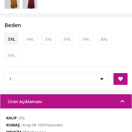
Beden
3XL
4XL
5XL
6XL
7XL
8XL
9XL
Ürün Açıklaması
KALIP :
3XL
KUMAŞ :
Krep (% 100 Polyester)