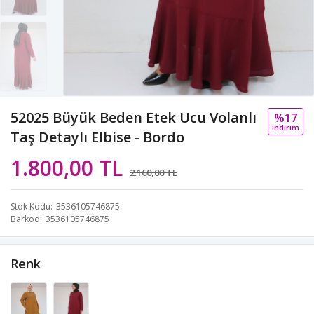
52025 Büyük Beden Etek Ucu Volanlı
%17
i̇ndi̇ri̇m
Taş Detaylı Elbise - Bordo
1.800,00 TL
2.160,00 TL
Stok Kodu
3536105746875
Barkod
3536105746875
Renk