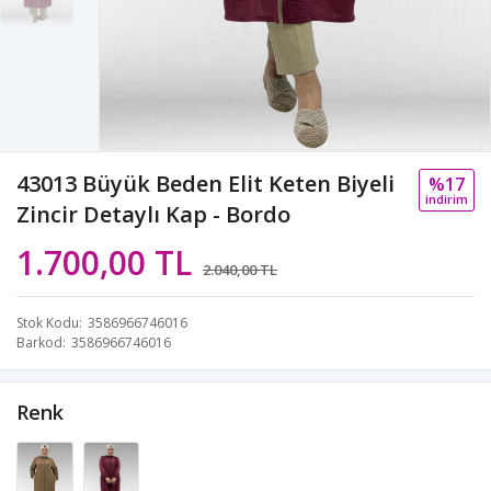
43013 Büyük Beden Elit Keten Biyeli
%17
i̇ndi̇ri̇m
Zincir Detaylı Kap - Bordo
1.700,00 TL
2.040,00 TL
Stok Kodu
3586966746016
Barkod
3586966746016
Renk