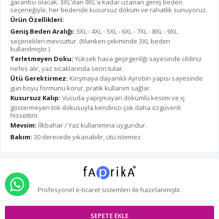
garantisi olacak. 3XL'dan 9XL'a kadar uzanan geniş beden
seçeneğiyle, her bedende kusursuz döküm ve rahatlık sunuyoruz.
Ürün Özellikleri:
Geniş Beden Aralığı:
3XL - 4XL - 5XL - 6XL - 7XL - 8XL - 9XL
seçenekleri mevcuttur. (Manken çekiminde 3XL beden
kullanılmıştır.)
Terletmeyen Doku:
Yüksek hava geçirgenliği sayesinde cildiniz
nefes alır, yaz sıcaklarında serin tutar.
Ütü Gerektirmez:
Kırışmaya dayanıklı Ayrobin yapısı sayesinde
gün boyu formunu korur, pratik kullanım sağlar.
Kusursuz Kalıp:
Vücuda yapışmayan dökümlü kesimi ve iç
göstermeyen tok dokusuyla kendinizi çok daha özgüvenli
hissettirir.
Mevsim:
İlkbahar / Yaz kullanımına uygundur.
Bakım:
30 derecede yıkanabilir, ütü istemez
WHATSAPP İLE SİPARİŞ VER
Profesyonel
e-ticaret
sistemleri ile hazırlanmıştır.
SEPETE EKLE