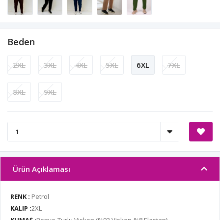
Beden
2XL
3XL
4XL
5XL
6XL
7XL
8XL
9XL
Ürün Açıklaması
RENK :
Petrol
KALIP :
2XL