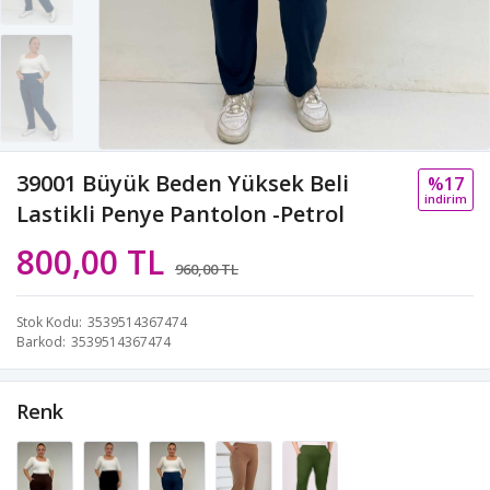
39001 Büyük Beden Yüksek Beli
%17
i̇ndi̇ri̇m
Lastikli Penye Pantolon -Petrol
800,00 TL
960,00 TL
Stok Kodu
3539514367474
Barkod
3539514367474
Renk