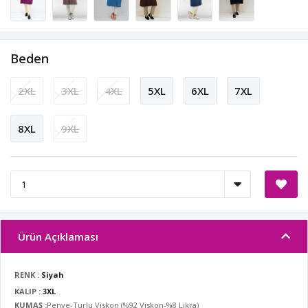
Beden
2XL
3XL
4XL
5XL
6XL
7XL
8XL
9XL
Ürün Açıklaması
RENK :
Siyah
KALIP :
3XL
KUMAŞ :
Penye-Turlu Viskon (%92 Viskon-%8 Likra)