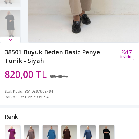
38501 Büyük Beden Basic Penye
%17
i̇ndi̇ri̇m
Tunik - Siyah
820,00 TL
985,00 TL
Stok Kodu
3519897908794
Barkod
3519897908794
Renk