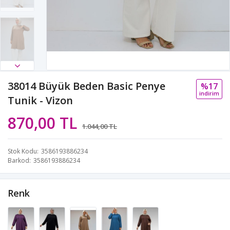
38014 Büyük Beden Basic Penye
%17
i̇ndi̇ri̇m
Tunik - Vizon
870,00 TL
1.044,00 TL
Stok Kodu
3586193886234
Barkod
3586193886234
Renk