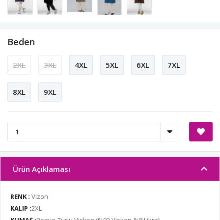
Beden
2XL
3XL
4XL
5XL
6XL
7XL
8XL
9XL
Ürün Açıklaması
RENK :
Vizon
KALIP :
2XL