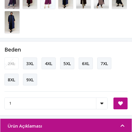
Beden
2XL
3XL
4XL
5XL
6XL
7XL
8XL
9XL
Ürün Açıklaması