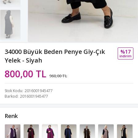
34000 Büyük Beden Penye Giy-Çık
%17
i̇ndi̇ri̇m
Yelek - Siyah
800,00 TL
960,00 TL
Stok Kodu
2016001945477
Barkod
2016001945477
Renk