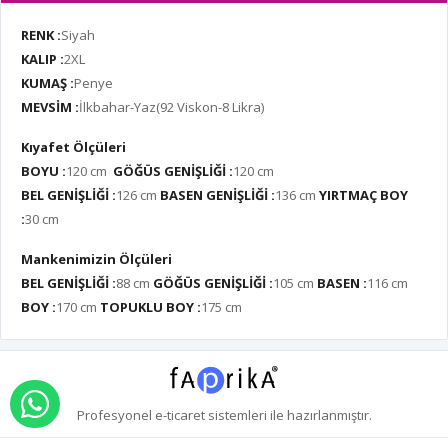
RENK :
Siyah
KALIP :
2XL
KUMAŞ :
Penye
MEVSİM :
İlkbahar-Yaz(92 Viskon-8 Likra)
Kıyafet Ölçüleri
BOYU :
120 cm
GÖĞÜS GENİŞLİĞİ :
120 cm
BEL GENİŞLİĞİ :
126 cm
BASEN GENİŞLİĞİ :
136 cm
YIRTMAÇ BOY
:
30 cm
Mankenimizin Ölçüleri
BEL GENİŞLİĞİ :
88 cm
GÖĞÜS GENİŞLİĞİ :
105 cm
BASEN :
116 cm
BOY :
170 cm
TOPUKLU BOY :
175 cm
WHATSAPP İLE SİPARİŞ VER
Profesyonel
e-ticaret
sistemleri ile hazırlanmıştır.