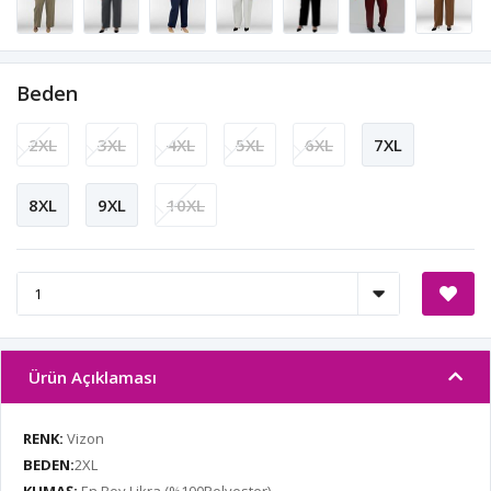
Beden
2XL
3XL
4XL
5XL
6XL
7XL
8XL
9XL
10XL
Ürün Açıklaması
RENK:
Vizon
BEDEN:
2XL