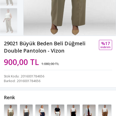
29021 Büyük Beden Beli Düğmeli
%17
i̇ndi̇ri̇m
Double Pantolon - Vizon
900,00 TL
1.080,00 TL
Stok Kodu
2016001784656
Barkod
2016001784656
Renk