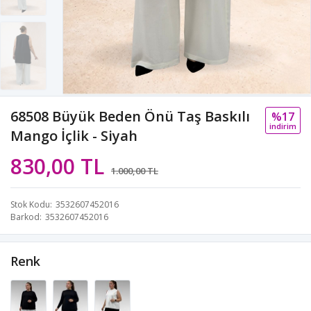
68508 Büyük Beden Önü Taş Baskılı
%17
i̇ndi̇ri̇m
Mango İçlik - Siyah
830,00 TL
1.000,00 TL
Stok Kodu
3532607452016
Barkod
3532607452016
Renk