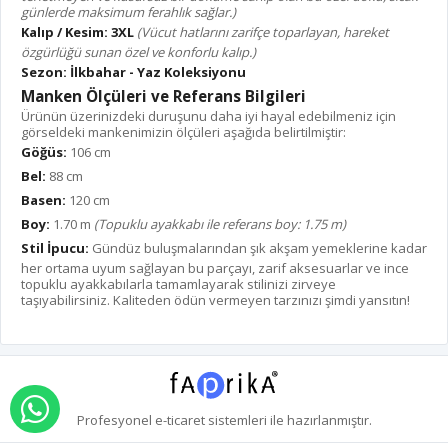
günlerde maksimum ferahlık sağlar.)
Kalıp / Kesim:
3XL
(Vücut hatlarını zarifçe toparlayan, hareket
özgürlüğü sunan özel ve konforlu kalıp.)
Sezon:
İlkbahar - Yaz Koleksiyonu
Manken Ölçüleri ve Referans Bilgileri
Ürünün üzerinizdeki duruşunu daha iyi hayal edebilmeniz için
görseldeki mankenimizin ölçüleri aşağıda belirtilmiştir:
Göğüs:
106 cm
Bel:
88 cm
Basen:
120 cm
Boy:
1.70 m
(Topuklu ayakkabı ile referans boy: 1.75 m)
Stil İpucu:
Gündüz buluşmalarından şık akşam yemeklerine kadar
her ortama uyum sağlayan bu parçayı, zarif aksesuarlar ve ince
topuklu ayakkabılarla tamamlayarak stilinizi zirveye
taşıyabilirsiniz. Kaliteden ödün vermeyen tarzınızı şimdi yansıtın!
WHATSAPP İLE SİPARİŞ VER
Profesyonel
e-ticaret
sistemleri ile hazırlanmıştır.