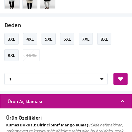
Beden
3XL
4XL
5XL
6XL
7XL
8XL
9XL
10XL
Ürün Açıklaması
Ürün Özellikleri
Kumaş Dokusu:
Birinci Sınıf Mango Kumaş
(Cilde nefes aldıran,
terletmeyen ve kusursuz bir döküme sahip olan bu özel doku, sıcak