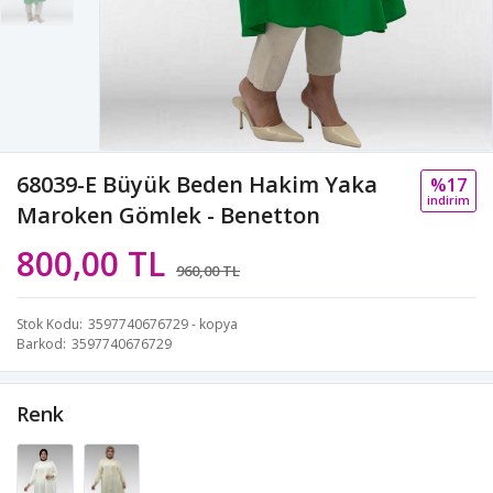
68039-E Büyük Beden Hakim Yaka
%17
i̇ndi̇ri̇m
Maroken Gömlek - Benetton
800,00 TL
960,00 TL
Stok Kodu
3597740676729 - kopya
Barkod
3597740676729
Renk