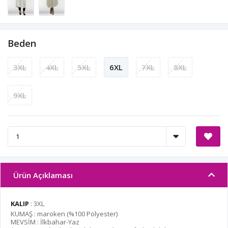
Beden
3XL
4XL
5XL
6XL
7XL
8XL
9XL
Ürün Açıklaması
KALIP
: 3XL
KUMAŞ : maroken (%100 Polyester)
MEVSİM : İlkbahar-Yaz