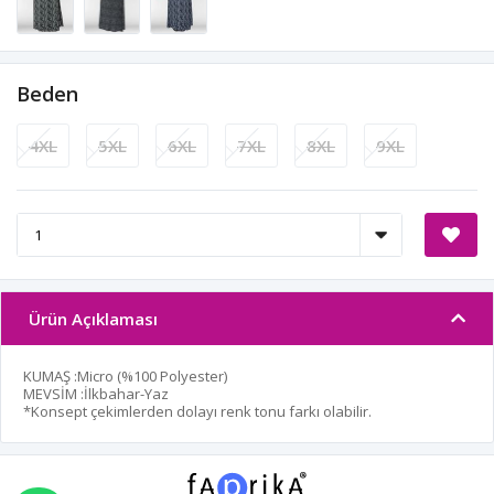
Beden
4XL
5XL
6XL
7XL
8XL
9XL
Ürün Açıklaması
KUMAŞ :Micro (%100 Polyester)
MEVSİM :İlkbahar-Yaz
*Konsept çekimlerden dolayı renk tonu farkı olabilir.