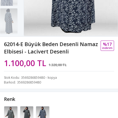
62014-E Büyük Beden Desenli Namaz
%17
i̇ndi̇ri̇m
Elbisesi - Lacivert Desenli
1.100,00 TL
1.320,00 TL
Stok Kodu
3569286859480 - kopya
Barkod
3569286859480
Renk