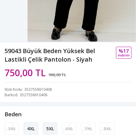
59043 Büyük Beden Yüksek Bel
%17
i̇ndi̇ri̇m
Lastikli Çelik Pantolon - Siyah
750,00 TL
900,00 TL
Stok Kodu
3527558610408
Barkod
3527558610408
Beden
3XL
4XL
5XL
6XL
7XL
8XL