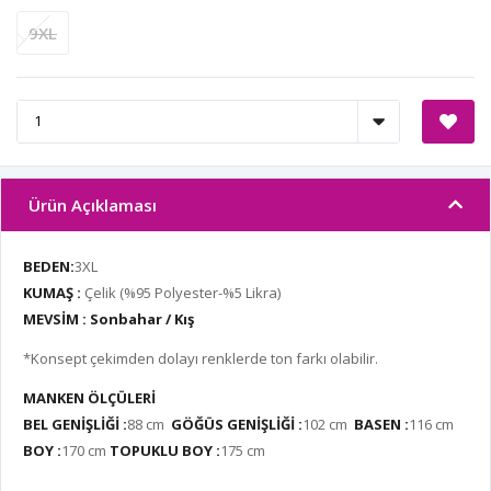
9XL
Ürün Açıklaması
BEDEN:
3XL
KUMAŞ :
Çelik
(%95 Polyester-%5 Likra)
MEVSİM : Sonbahar / Kış
*Konsept çekimden dolayı renklerde ton farkı olabilir.
MANKEN ÖLÇÜLERİ
BEL GENİŞLİĞİ :
88 cm
GÖĞÜS GENİŞLİĞİ :
102 cm
BASEN :
116 cm
BOY :
170 cm
TOPUKLU BOY :
175 cm