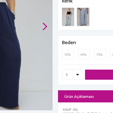
Renk
Beden
5XL
6XL
7XL
Ürün Açıklaması
KALIP :3XL