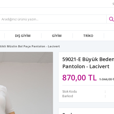
S
DIŞ GİYİM
GİYİM
TRİKO
tikli Müslin Bol Paça Pantolon - Lacivert
59021-E Büyük Beden 
Pantolon - Lacivert
870,00 TL
1.044,00 
Stok Kodu
Barkod