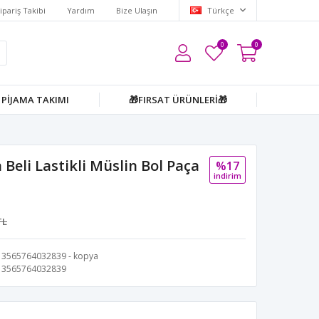
ipariş Takibi
Yardım
Bize Ulaşın
Türkçe
0
0
PİJAMA TAKIMI
🎁FIRSAT ÜRÜNLERİ🎁
Beli Lastikli Müslin Bol Paça
%17
i̇ndi̇ri̇m
TL
3565764032839 - kopya
3565764032839