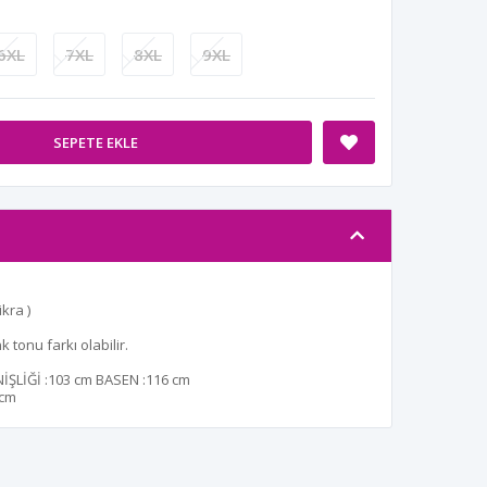
6XL
7XL
8XL
9XL
SEPETE EKLE
kra )
tonu farkı olabilir.
ŞLİĞİ :
103 cm
BASEN :
116 cm
 cm