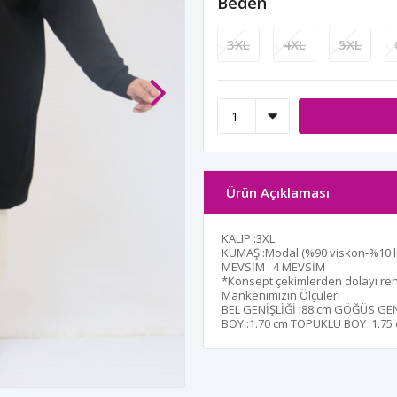
Beden
3XL
4XL
5XL
Ürün Açıklaması
KALIP :3XL
KUMAŞ :Modal (%90 viskon-%10 li
MEVSİM : 4 MEVSİM
*Konsept çekimlerden dolayı renk 
Mankenimizin Ölçüleri
BEL GENİŞLİĞİ :
88 cm
GÖĞÜS GENİ
BOY :
1.70 cm
TOPUKLU BOY :
1.75