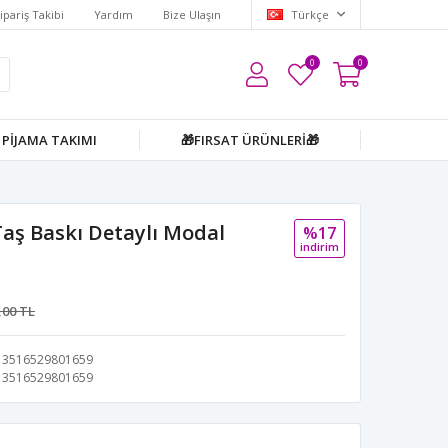
ipariş Takibi
Yardım
Bize Ulaşın
Türkçe
0
0
PİJAMA TAKIMI
🎁FIRSAT ÜRÜNLERİ🎁
aş Baskı Detaylı Modal
%17
i̇ndi̇ri̇m
,00 TL
3516529801659
3516529801659